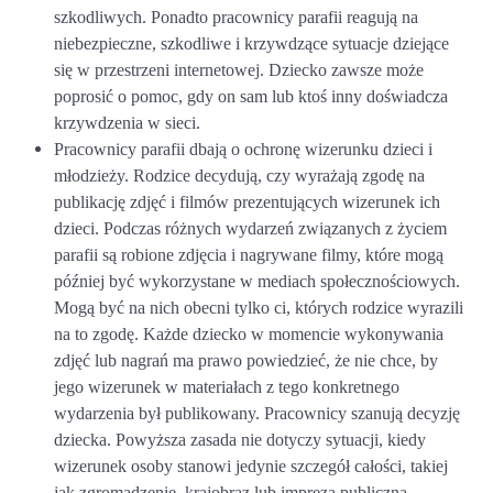
szkodliwych. Ponadto pracownicy parafii reagują na
niebezpieczne, szkodliwe i krzywdzące sytuacje dziejące
się w przestrzeni internetowej. Dziecko zawsze może
poprosić o pomoc, gdy on sam lub ktoś inny doświadcza
krzywdzenia w sieci.
Pracownicy parafii dbają o ochronę wizerunku dzieci i
młodzieży. Rodzice decydują, czy wyrażają zgodę na
publikację zdjęć i filmów prezentujących wizerunek ich
dzieci. Podczas różnych wydarzeń związanych z życiem
parafii są robione zdjęcia i nagrywane filmy, które mogą
później być wykorzystane w mediach społecznościowych.
Mogą być na nich obecni tylko ci, których rodzice wyrazili
na to zgodę. Każde dziecko w momencie wykonywania
zdjęć lub nagrań ma prawo powiedzieć, że nie chce, by
jego wizerunek w materiałach z tego konkretnego
wydarzenia był publikowany. Pracownicy szanują decyzję
dziecka. Powyższa zasada nie dotyczy sytuacji, kiedy
wizerunek osoby stanowi jedynie szczegół całości, takiej
jak zgromadzenie, krajobraz lub impreza publiczna.