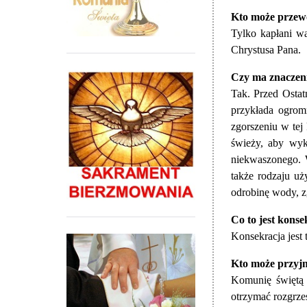
Kto może przew
Tylko kapłani w
Chrystusa Pana.
Czy ma znaczeni
Tak. Przed Ostat
przykłada ogrom
zgorszeniu w tej
świeży, aby wyk
niekwaszonego. 
także rodzaju u
odrobinę wody, z
Co to jest konse
Konsekracja jest 
Kto może przyj
Komunię świętą 
otrzymać rozgrze