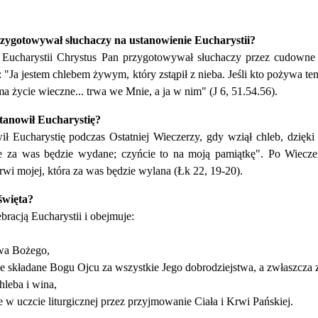
zygotowywał słuchaczy na ustanowienie Eucharystii?
 Eucharystii Chrystus Pan przygotowywał słuchaczy przez cudowne
: "Ja jestem chlebem żywym, który zstąpił z nieba. Jeśli kto pożywa te
a życie wieczne... trwa we Mnie, a ja w nim" (J 6, 51.54.56).
tanowił Eucharystię?
ił Eucharystię podczas Ostatniej Wieczerzy, gdy wziął chleb, dzięki
re za was będzie wydane; czyńcie to na moją pamiątkę". Po Wiecze
wi mojej, która za was będzie wylana (Łk 22, 19-20).
święta?
ebracją Eucharystii i obejmuje:
owa Bożego,
e składane Bogu Ojcu za wszystkie Jego dobrodziejstwa, a zwłaszcza 
hleba i wina,
e w uczcie liturgicznej przez przyjmowanie Ciała i Krwi Pańskiej.