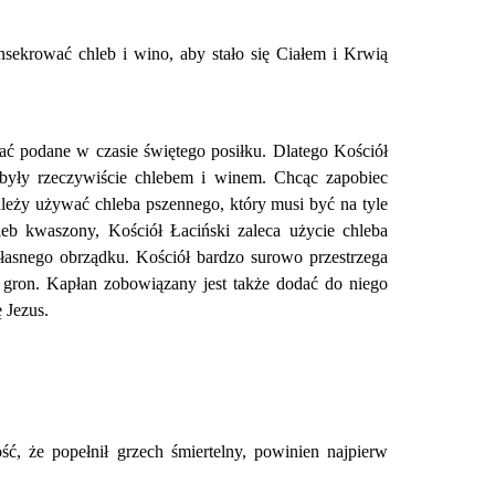
sekrować chleb i wino, aby stało się Ciałem i Krwią
stać podane w czasie świętego posiłku. Dlatego Kościół
były rzeczywiście chlebem i winem. Chcąc zapobiec
ależy używać chleba pszennego, który musi być na tyle
eb kwaszony, Kościół Łaciński zaleca użycie chleba
asnego obrządku. Kościół bardzo surowo przestrze­ga
gron. Kapłan zobowiązany jest także dodać do niego
 Jezus.
ć, że popełnił grzech śmiertelny, powinien najpierw