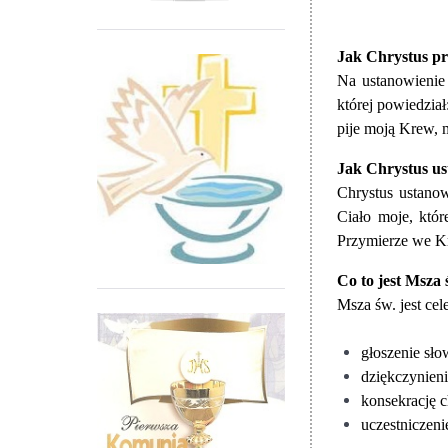
Jak Chrystus pr
Na ustanowienie
której powiedział
pije moją Krew, m
Jak Chrystus us
Chrystus ustanow
Ciało moje, któ
Przymierze we Kr
Co to jest Msza 
Msza św. jest cel
głoszenie sł
dziękczynieni
konsekrację c
uczestniczeni