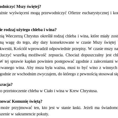
odniczyć Mszy świętej?
ażnie wyświęceni mogą przewodniczyć Ofierze eucharystycznej i kon
e rodzaj użytego chleba i wina?
nią Wieczerzą Chrystus określił rodzaj chleba i wina, które miały zo
ną wagę do tego, aby dary konsekrowane w czasie Mszy świętej 
 kwestii, Kościół wprowadził odpowiednie przepisy. W czasie mszy n
luczyć wszelką możliwość zepsucia. Chociaż dopuszczalny jest chl
W tej sprawie kapłan powinien postępować zgodnie z zaleceniami wł
żywanego wina. Aby msza była ważna, musi to być wino z winnych 
godnie ze wschodnim zwyczajem, do którego z pewnością stosował się
kracja?
to przeistoczenie chleba w Ciało i wina w Krew Chrystusa.
mować Komunię świętą?
może przyjmować ten, kto jest w stanie łaski. Jeżeli ma świadomoś
szenie w sakramencie pokuty.