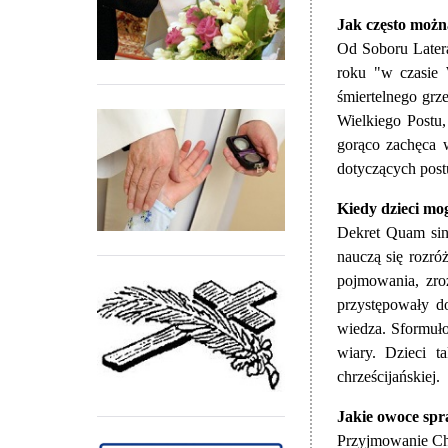
Jak często moż
Od Soboru Later
roku "w czasie 
śmiertelnego grz
Wielkiego Postu
gorąco zachęca 
dotyczących post
Kiedy dzieci m
Dekret Quam sin
nauczą się rozr
pojmowania, zro
przystępowały d
wiedza. Sformuło
wiary. Dzieci t
chrześcijańskiej.
Jakie owoce sp
Przyjmowanie Ch