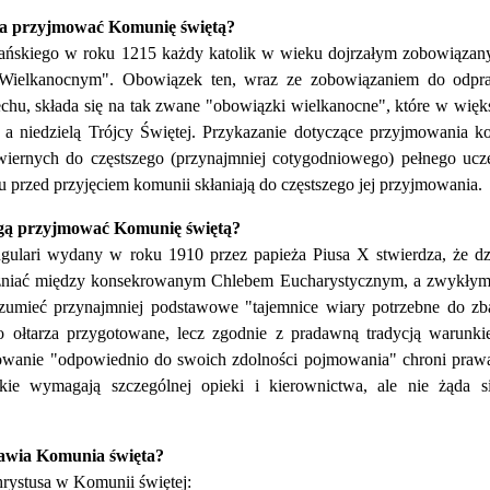
na przyjmować Komunię świętą?
ańskiego w roku 1215 każdy katolik w wieku dojrzałym zobowiązany
Wielkanocnym". Obowiązek ten, wraz ze zobowiązaniem do odpra
echu, składa się na tak zwane "obowiązki wielkanocne", które w więks
, a niedzielą Trójcy Świętej. Przykazanie dotyczące przyjmowania 
wiernych do częstszego (przynajmniej cotygodniowego) pełnego ucz
u przed przyjęciem komunii skłaniają do częstszego jej przyjmowania.
ogą przyjmować Komunię świętą?
gulari wydany w roku 1910 przez papieża Piusa X stwierdza, że dz
óżniać między konsekrowanym Chlebem Eucharystycznym, a zwykłym c
zumieć przynajmniej podstawowe "tajemnice wiary potrzebne do zbaw
o ołtarza przygotowane, lecz zgodnie z pradawną tradycją warunki
wanie "odpowiednio do swoich zdolności pojmowania" chroni prawa t
akie wymagają szczególnej opieki i kierownictwa, ale nie żąda s
rawia Komunia święta?
rystusa w Komunii świętej: