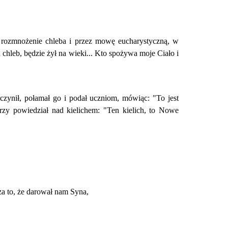
 rozmnożenie chleba i przez mowę eucharystyczną, w
n chleb, będzie żył na wieki... Kto spożywa moje Ciało i
 czynił, połamał go i podał uczniom, mówiąc: "To jest
rzy powiedział nad kielichem: "Ten kielich, to Nowe
za to, że darował nam Syna,