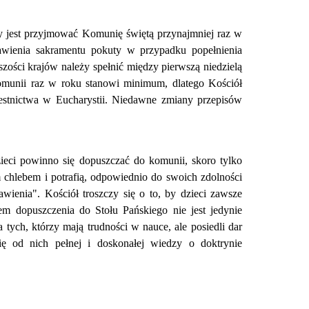
 jest przyjmować Komunię świętą przynajmniej raz w
wienia sakramentu pokuty w przypadku popełnienia
zości krajów należy spełnić między pierwszą niedzielą
komunii raz w roku stanowi minimum, dlatego Kościół
estnictwa w Eucharystii. Niedawne zmiany przepisów
ieci powinno się dopuszczać do komunii, skoro tylko
hlebem i potrafią, odpowiednio do swoich zdolności
ienia". Kościół troszczy się o to, by dzieci zawsze
em dopuszczenia do Stołu Pańskiego nie jest jedynie
ych, którzy mają trudności w nauce, ale posiedli dar
ię od nich pełnej i doskonałej wiedzy o doktrynie